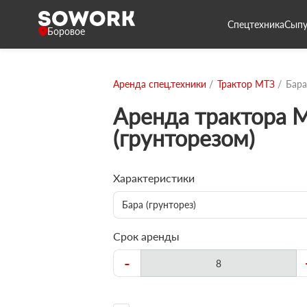
Спецтехника
Сыпу
Боровое
Аренда спец.техники
Трактор МТЗ
Бара
Аренда трактора М
(грунторезом)
Характеристики
Бара (грунторез)
Срок аренды
-