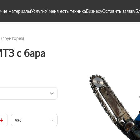
чие материалы
Услуги
У меня есть техника
Бизнесу
Оставить заявку
Б
 (грунторез)
ТЗ с бара
+
час