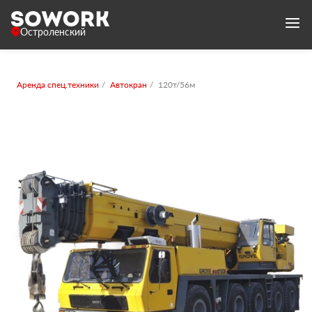
Остроленский
Аренда спец.техники
Автокран
120т/56м