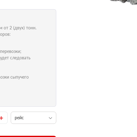
от 2 (двух) тонн.
оров:
 перевозки;
удет следовать
возки сыпучего
+
рейс