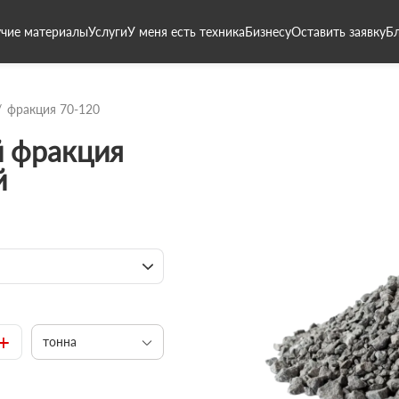
чие материалы
Услуги
У меня есть техника
Бизнесу
Оставить заявку
Б
фракция 70-120
 фракция
й
+
тонна