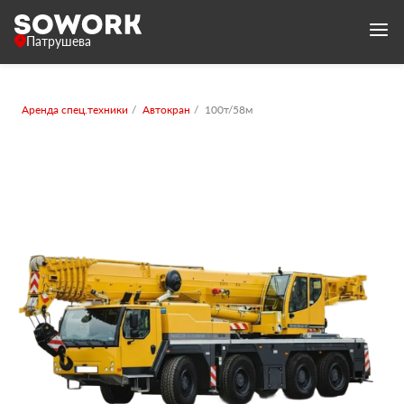
Патрушева
Аренда спец.техники
Автокран
100т/58м