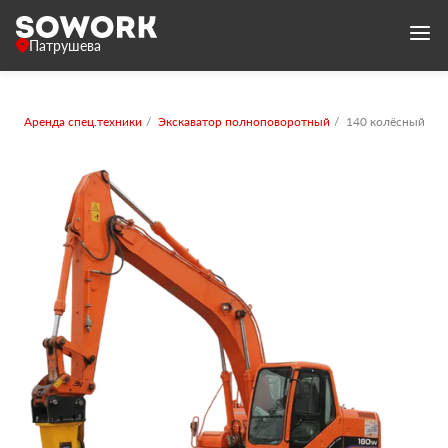
Патрушева
Аренда спец.техники
Экскаватор полноповоротный
140 колёсный с 