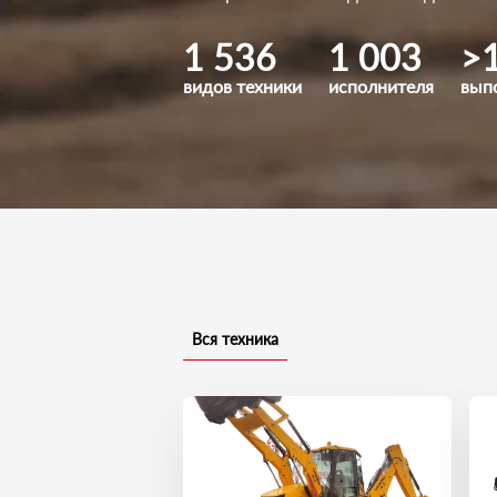
1 536
1 003
>
видов техники
исполнителя
вып
Вся техника