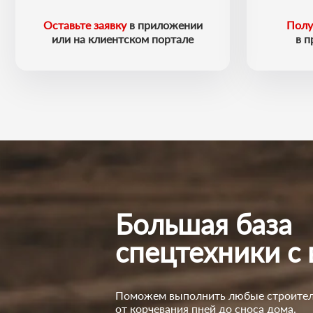
Оставьте заявку
в приложении
Полу
или на клиентском портале
в 
Большая база
спецтехники с
Поможем выполнить любые строител
от корчевания пней до сноса дома.