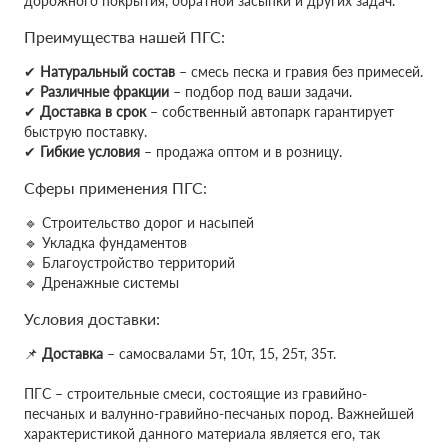
дорожного покрытия, обратной засыпки и других задач.
Преимущества нашей ПГС:
✔
Натуральный состав
– смесь песка и гравия без примесей.
✔
Различные фракции
– подбор под ваши задачи.
✔
Доставка в срок
– собственный автопарк гарантирует
быструю поставку.
✔
Гибкие условия
– продажа оптом и в розницу.
Сферы применения ПГС:
🔹 Строительство дорог и насыпей
🔹 Укладка фундаментов
🔹 Благоустройство территорий
🔹 Дренажные системы
Условия доставки:
📌
Доставка
– самосвалами 5т, 10т, 15, 25т, 35т.
ПГС – строительные смеси, состоящие из гравийно-
песчаных и валунно-гравийно-песчаных пород. Важнейшей
характеристикой данного материала является его, так