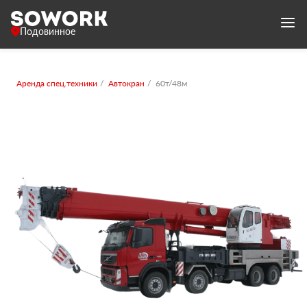
Подовинное
Аренда спец.техники
Автокран
60т/48м