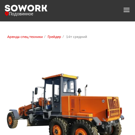
Подовинное
Аренда спец.техники
Грейдер
14т средний