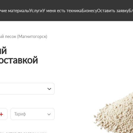
чие материалы
Услуги
У меня есть техника
Бизнесу
Оставить заявку
Б
й песок (Магнитогорск)
ый
доставкой
+
Тариф