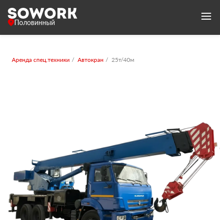
Половинный
Аренда спец.техники
Автокран
25т/40м