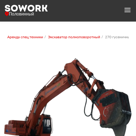
Половинный
Аренда спец.техники
Экскаватор полноповоротный
270 гусеничный 