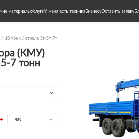
чие материалы
Услуги
У меня есть техника
Бизнесу
Оставить заявку
Б
10 тонн / стрела 3т-5т-7т
ора (КМУ)
-5-7 тонн
+
час