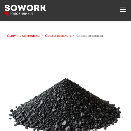
Половинный
Сыпучие материалы
Срезка асфальта
Срезка асфальта