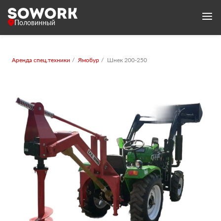
Половинный
Аренда спец.техники
Ямобур
Шнек 200-250