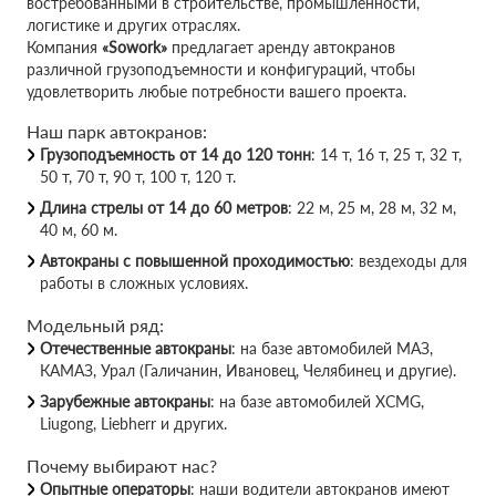
востребованными в строительстве, промышленности,
логистике и других отраслях.
Компания
«Sowork»
предлагает аренду автокранов
различной грузоподъемности и конфигураций, чтобы
удовлетворить любые потребности вашего проекта.
Наш парк автокранов:
Грузоподъемность от 14 до 120 тонн
: 14 т, 16 т, 25 т, 32 т,
50 т, 70 т, 90 т, 100 т, 120 т.
Длина стрелы от 14 до 60 метров
: 22 м, 25 м, 28 м, 32 м,
40 м, 60 м.
Автокраны с повышенной проходимостью
: вездеходы для
работы в сложных условиях.
Модельный ряд:
Отечественные автокраны
: на базе автомобилей МАЗ,
КАМАЗ, Урал (Галичанин, Ивановец, Челябинец и другие).
Зарубежные автокраны
: на базе автомобилей XCMG,
Liugong, Liebherr и других.
Почему выбирают нас?
Опытные операторы
: наши водители автокранов имеют