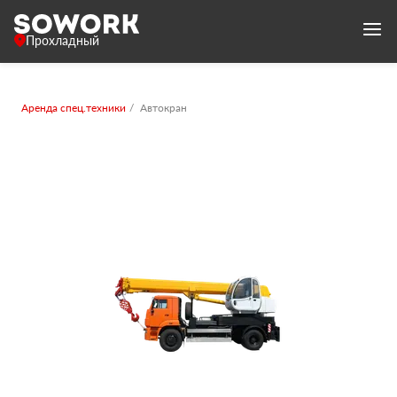
Прохладный
Аренда спец.техники
Автокран