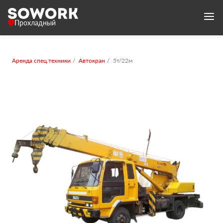
Прохладный
Аренда спец.техники
Автокран
5т/22м