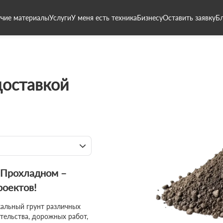
чие материалы
Услуги
У меня есть техника
Бизнесу
Оставить заявку
Б
доставкой
в Прохладном –
роектов!
кальный грунт различных
тельства, дорожных работ,