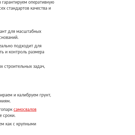
ы гарантируем оперативную
ех стандартов качества и
иант для масштабных
снований.
еально подходит для
ть и контроль размера
х строительных задач,
ираем и калибруем грунт,
ниям.
топарк
самосвалов
е сроки.
ем как с крупными