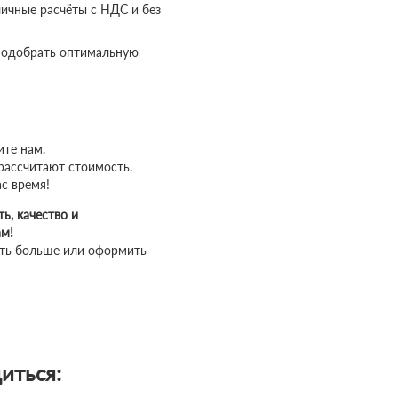
личные расчёты с НДС и без
одобрать оптимальную
ите нам.
рассчитают стоимость.
с время!
ь, качество и
ам!
ать больше или оформить
иться: