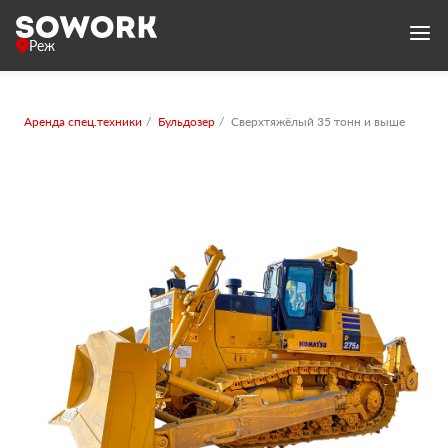
Реж
Аренда спец.техники
Бульдозер
Сверхтяжёлый 35 тонн и выше