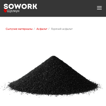
Щелкун
Сыпучие материалы
Асфальт
Горячий асфальт