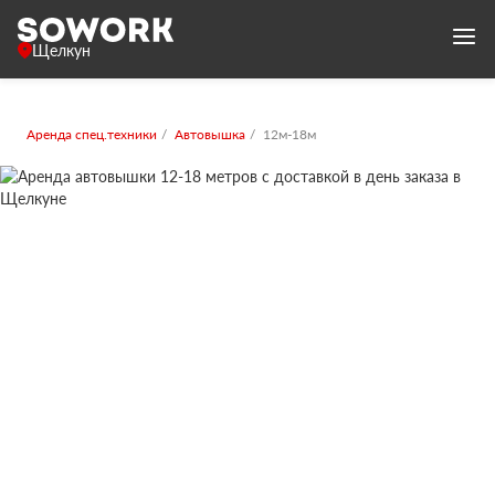
Щелкун
Аренда спец.техники
Автовышка
12м-18м