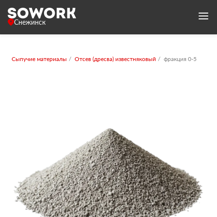
Снежинск
Сыпучие материалы
Отсев (дресва) известняковый
фракция 0-5