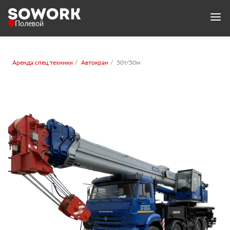
Полевой
Аренда спец.техники
Автокран
50т/50м