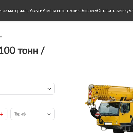
чие материалы
Услуги
У меня есть техника
Бизнесу
Оставить заявку
Б
8м
100 тонн /
+
Тариф