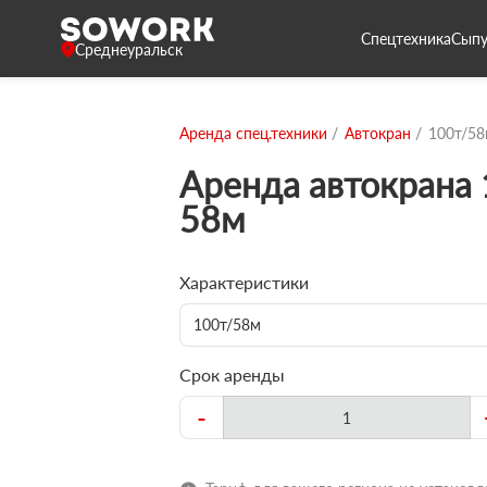
Спецтехника
Сыпу
Среднеуральск
Аренда спец.техники
Автокран
100т/5
Аренда автокрана 
58м
Характеристики
100т/58м
Срок аренды
-