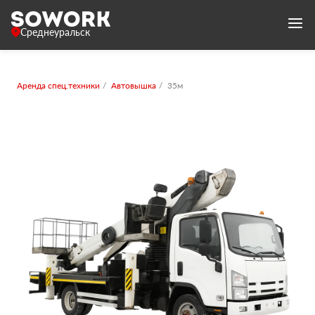
Среднеуральск
Аренда спец.техники
Автовышка
35м