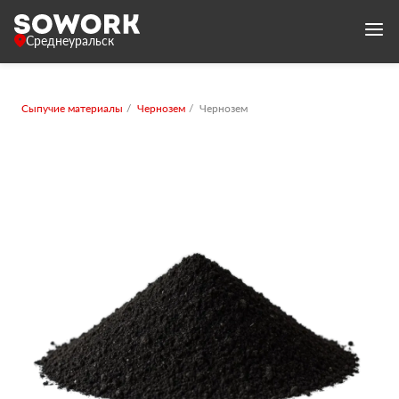
Среднеуральск
Сыпучие материалы
Чернозем
Чернозем