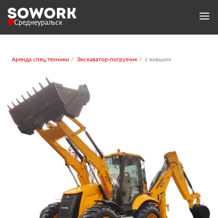
Среднеуральск
Аренда спец.техники
Экскаватор-погрузчик
с ковшом