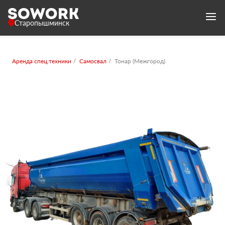
Старопышминск
Аренда спец.техники
Самосвал
Тонар (Межгород)