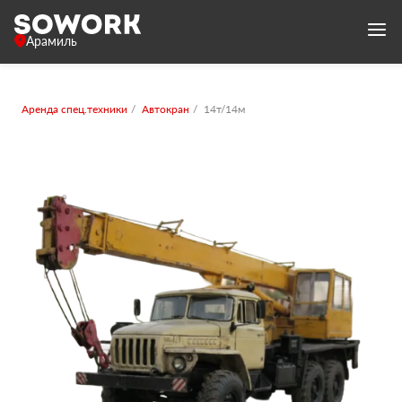
Арамиль
Аренда спец.техники
Автокран
14т/14м