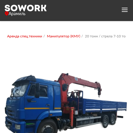
Арамиль
Аренда спец.техники
Манипулятор (КМУ)
20 тонн / стрела 7-10 тонн