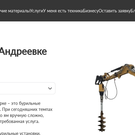
чие материалы
Услуги
У меня есть техника
Бизнесу
Оставить заявку
Б
 Андреевке
рке – это бурильные
. При сегодняшних темпах
о ям вручную сложно,
требованная услуга.
рильные установки,