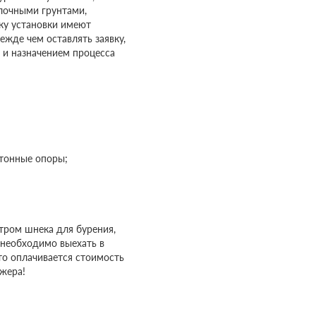
лочными грунтами,
ку установки имеют
ежде чем оставлять заявку,
и назначением процесса
етонные опоры;
етром шнека для бурения,
 необходимо выехать в
то оплачивается стоимость
джера!