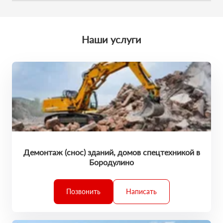
Мы обещаем, что к вам приедет профессионал. У него есть
поставленные задачи точно в срок.
большой опыт выполненных работ. Каждая техника
обслужена и исправна. Он умеет все сделать на отлично. И
вы останетесь в хорошем настроении!
Наши услуги
Демонтаж (снос) зданий, домов спецтехникой в
Бородулино
Позвонить
Написать