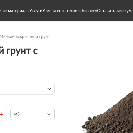
чие материалы
Услуги
У меня есть техника
Бизнесу
Оставить заявку
Б
Мелкий вскрышной грунт
 грунт с
+
м3