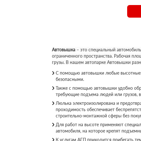
Автовышка
– это специальный автомобиль
ограниченного пространства. Рабочая пло
грузы. В нашем автопарке Автовышки раз
С помощью автовышки любые высотные р
безопасными.
Также с помощью автовышки удобно обр
требующие подъема людей или грузов, 
Люлька электроизолирована и предотвращ
проходимость обеспечивает беспрепятс
строительно-монтажной сферы без покуп
Для работ на высоте применяют специал
автомобиля, на которое крепят подъемн
К услугам АГП приходится прибегать те