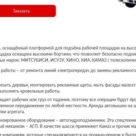
Заказать
, оснащённый платформой для подъёма рабочей площадки на высот
щадка оснащена высокими бортами, что позволяет безопасно подни
ных марок: МИТСУБИСИ, ИСУЗУ, ХИНО, КИА, КАМАЗ ( телескопичес
аботы – от ремонта линий электропередач до замены рекламного
езать деревья, монтировать рекламные щиты, мыть фасады малоэт
выполнять кровельные работы.
ает рабочих или груз от падения, поэтому все операции будут пр
твенное передвижение по любой местности. Аренда автовышки на 
ки агрегата.
изированное оборудование – автогидроподъемники. Эта спецтехник
ый механизм – АГП. В качестве шасси применяют Камаз и прочие ма
м компаниям, которые специализируются на промышленном и бытов