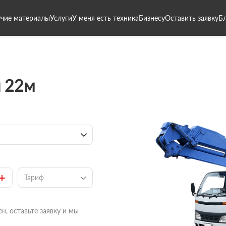
чие материалы
Услуги
У меня есть техника
Бизнесу
Оставить заявку
Б
 22м
+
Тариф
н, оставьте заявку и мы