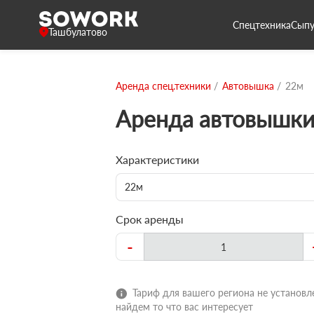
Спецтехника
Сыпу
Ташбулатово
Аренда спец.техники
Автовышка
22м
Аренда автовышки
Характеристики
22м
Срок аренды
-
Тариф для вашего региона не установле
найдем то что вас интересует