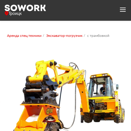
Троицк
Аренда спец.техники
Экскаватор-погрузчик
с трамбовкой