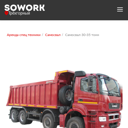
Трёхгорный
Аренда спец.техники
Самосвал
Самосвал 30-35 тонн