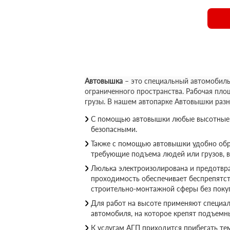
Автовышка
– это специальный автомобиль
ограниченного пространства. Рабочая пло
грузы. В нашем автопарке Автовышки раз
С помощью автовышки любые высотные р
безопасными.
Также с помощью автовышки удобно обр
требующие подъема людей или грузов, 
Люлька электроизолирована и предотвращ
проходимость обеспечивает беспрепятс
строительно-монтажной сферы без покуп
Для работ на высоте применяют специал
автомобиля, на которое крепят подъемн
К услугам АГП приходится прибегать те