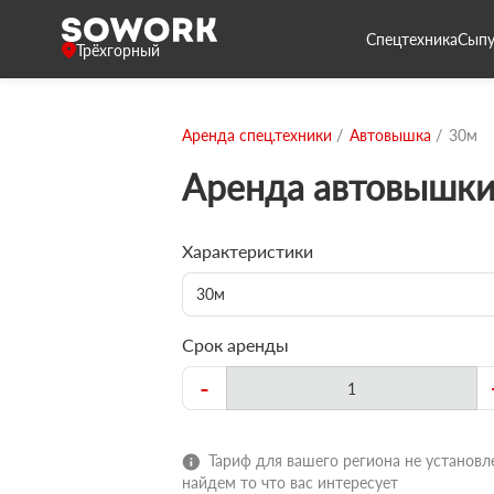
Спецтехника
Сыпу
Трёхгорный
Аренда спец.техники
Автовышка
30м
Аренда автовышки
Характеристики
30м
Срок аренды
-
Тариф для вашего региона не установле
найдем то что вас интересует