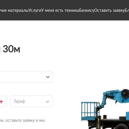
чие материалы
Услуги
У меня есть техника
Бизнесу
Оставить заявку
Б
 30м
+
Тариф
н, оставьте заявку и мы