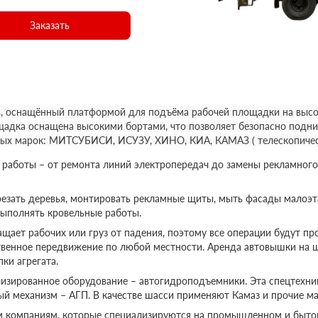
Заказать
, оснащённый платформой для подъёма рабочей площадки на высот
щадка оснащена высокими бортами, что позволяет безопасно подни
ных марок: МИТСУБИСИ, ИСУЗУ, ХИНО, КИА, КАМАЗ ( телескопичес
аботы – от ремонта линий электропередач до замены рекламного
езать деревья, монтировать рекламные щиты, мыть фасады малоэт
выполнять кровельные работы.
ает рабочих или груз от падения, поэтому все операции будут пр
твенное передвижение по любой местности. Аренда автовышки на 
ки агрегата.
изированное оборудование – автогидроподъемники. Эта спецтехник
ый механизм – АГП. В качестве шасси применяют Камаз и прочие ма
м компаниям, которые специализируются на промышленном и бытов