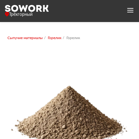
Трёхгорный
Сыпучие материалы
Горелик
Горелик