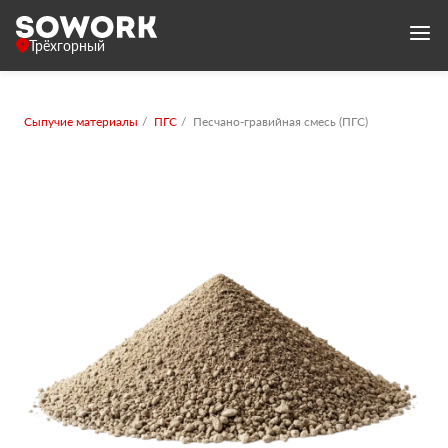
Трёхгорный
Сыпучие материалы
ПГС
Песчано-гравийная смесь (ПГС)