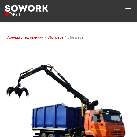
Тукан
Аренда спец.техники
Ломовоз
Ломовоз