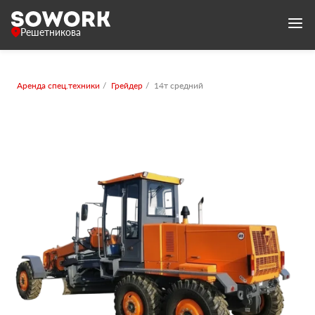
Решетникова
Аренда спец.техники
Грейдер
14т средний