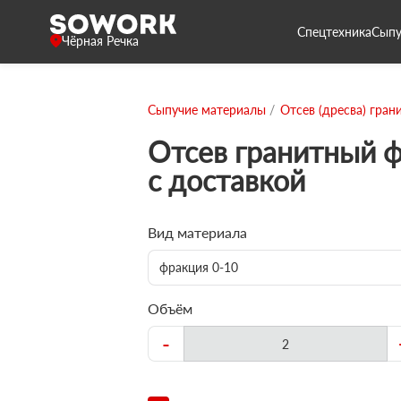
Спецтехника
Сыпу
Чёрная Речка
Сыпучие материалы
Отсев (дресва) гран
Отсев гранитный 
с доставкой
Вид материала
фракция 0-10
Объём
-