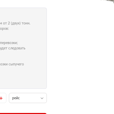
от 2 (двух) тонн.
оров:
 перевозки;
удет следовать
возки сыпучего
+
рейс