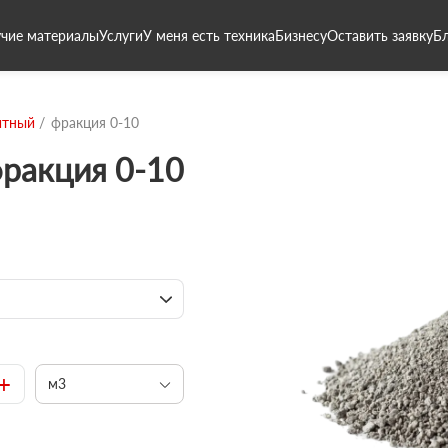
чие материалы
Услуги
У меня есть техника
Бизнесу
Оставить заявку
Б
итный
фракция 0-10
фракция 0-10
+
м3