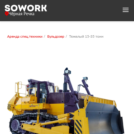
Чёрная Речка
Аренда спец.техники
Бульдозер
Тяжелый 15-35 тонн