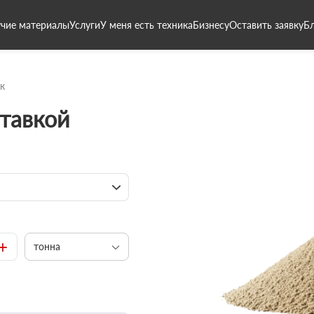
чие материалы
Услуги
У меня есть техника
Бизнесу
Оставить заявку
Б
к
ставкой
+
тонна