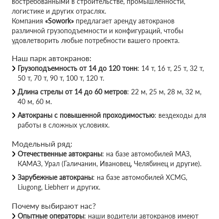
востребованными в строительстве, промышленности,
логистике и других отраслях.
Компания
«Sowork»
предлагает аренду автокранов
различной грузоподъемности и конфигураций, чтобы
удовлетворить любые потребности вашего проекта.
Наш парк автокранов:
Грузоподъемность от 14 до 120 тонн
: 14 т, 16 т, 25 т, 32 т,
50 т, 70 т, 90 т, 100 т, 120 т.
Длина стрелы от 14 до 60 метров
: 22 м, 25 м, 28 м, 32 м,
40 м, 60 м.
Автокраны с повышенной проходимостью
: вездеходы для
работы в сложных условиях.
Модельный ряд:
Отечественные автокраны
: на базе автомобилей МАЗ,
КАМАЗ, Урал (Галичанин, Ивановец, Челябинец и другие).
Зарубежные автокраны
: на базе автомобилей XCMG,
Liugong, Liebherr и других.
Почему выбирают нас?
Опытные операторы
: наши водители автокранов имеют