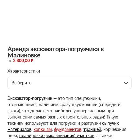
Аренда экскаватора-погрузчика в
Малиновке
от
2 800,00 ₽
Характеристики
Выберите
Экскаватор-погрузчик
— это тип спецтехники,
отличающийся наличием сразу двух ковшей (спереди и
сзади), что делает его наиболее универсальным при
выполнении самых разных строительных задач! Такую
технику используют для погрузки и разгрузки
сыпучих
материалов
,
копки ям
,
фундаментов
,
траншей
, корчевания
пней,
планировки (выравнивания) участков
, а также