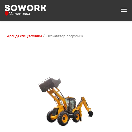
Малиновка
Аренда спец.техники
Экскаватор-погрузчик