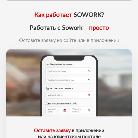
Мы обещаем, что к вам приедет профессионал. У него есть
поставленные задачи точно в срок.
большой опыт выполненных работ. Каждая техника
обслужена и исправна. Он умеет все сделать на отлично. И
Как работает
SOWORK?
вы останетесь в хорошем настроении!
Работать с Sowork
– просто
Оставьте заявку на сайте или в приложении
Оставьте заявку
в приложении
или на клиентском портале