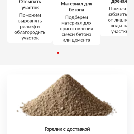
дренаж
Отсыпать
Материал для
участок
Поможем
бетона
избавиться
Поможем
Подберем
от лишней
выровнять
материал для
воды на
рельеф и
приготовления
участке
облагородить
смеси бетона
участок
или цемента
Горелик с доставкой