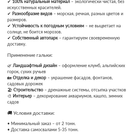
✔
100% натуральный материал
– экологически чистая, без
искусственных красителей.
✔
Разнообразие видов
– морская, речная, разных цветов и
размеров.
✔
Устойчивость к погодным условиям
– не выцветает на
солнце, не боится морозов.
✔
Собственный автопарк
– гарантируем своевременную
доставку.
Применение гальки:
🌿
Ландшафтный дизайн
– оформление клумб, альпийских
горок, сухих ручьев
🏡
Отделка и декор
– украшение фасадов, фонтанов,
садовых дорожек
🏖
Строительство
– дренажные системы, отсыпка участков
🎨
Интерьер
– декорирование аквариумов, кашпо, зимних
садов
🚚 Условия доставки:
• Минимальный заказ – от 2 тонн.
• Доставка самосвалами 5-35 тонн.