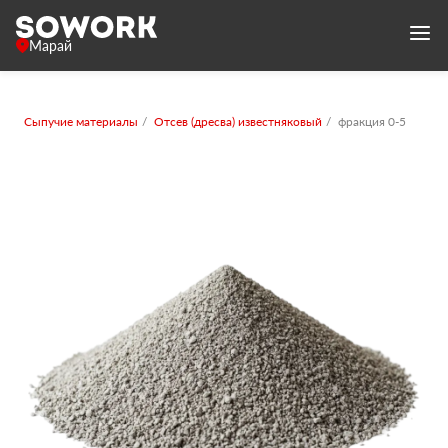
Марай
Сыпучие материалы
Отсев (дресва) известняковый
фракция 0-5