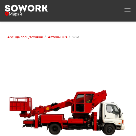
Марай
Аренда спец.техники
Автовышка
28м